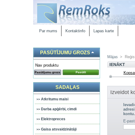
Par mums
Kontaktinfo
Lapas karte
PASŪTĪJUMU GROZS
Mājas
>
Reģis
IENĀKT
Nav produktu
Pasūtījumu grozs
Pasūtīt
Kopsa
SADAĻAS
Izveidot k
Atkritumu maisi
Ievadi
adresi
Darba apģērbi, cimdi
kontu.
Elektropreces
E-past
Gaisa atsvaidzinātāji