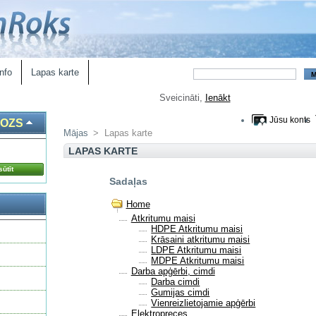
nfo
Lapas karte
Sveicināti,
Ienākt
Jūsu konts
ROZS
Mājas
>
Lapas karte
LAPAS KARTE
ūtīt
Sadaļas
Home
Atkritumu maisi
HDPE Atkritumu maisi
Krāsaini atkritumu maisi
LDPE Atkritumu maisi
MDPE Atkritumu maisi
Darba apģērbi, cimdi
Darba cimdi
Gumijas cimdi
Vienreizlietojamie apģērbi
Elektropreces