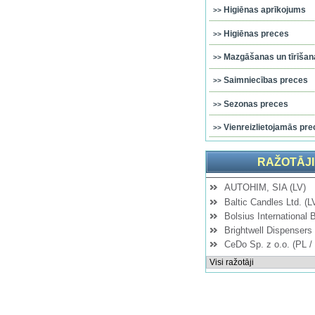
Higiēnas aprīkojums
Higiēnas preces
Mazgāšanas un tīrīšana
Saimniecības preces
Sezonas preces
Vienreizlietojamās pre
RAŽOTĀJI
AUTOHIM, SIA (LV)
Baltic Candles Ltd. (L
Bolsius International 
Brightwell Dispensers 
CeDo Sp. z o.o. (PL /