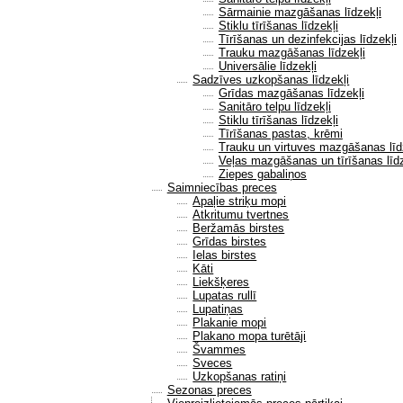
Sārmainie mazgāšanas līdzekļi
Stiklu tīrīšanas līdzekļi
Tīrīšanas un dezinfekcijas līdzekļi
Trauku mazgāšanas līdzekļi
Universālie līdzekļi
Sadzīves uzkopšanas līdzekļi
Grīdas mazgāšanas līdzekļi
Sanitāro telpu līdzekļi
Stiklu tīrīšanas līdzekļi
Tīrīšanas pastas, krēmi
Trauku un virtuves mazgāšanas līd
Veļas mazgāšanas un tīrīšanas līdz
Ziepes gabaliņos
Saimniecības preces
Apaļie striķu mopi
Atkritumu tvertnes
Beržamās birstes
Grīdas birstes
Ielas birstes
Kāti
Liekšķeres
Lupatas rullī
Lupatiņas
Plakanie mopi
Plakano mopa turētāji
Švammes
Sveces
Uzkopšanas ratiņi
Sezonas preces