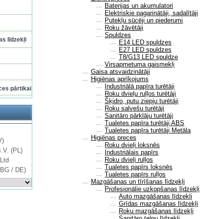
Baterijas un akumulatori
Elektriskie pagarinātāji, sadalītāji
Putekļu sūcēji un piederumi
Roku žāvētāji
Spuldzes
s līdzekļi
E14 LED spuldzes
E27 LED spuldzes
T8/G13 LED spuldze
Virsapmetuma gaismekļi
Gaisa atsvaidzinātāji
Higiēnas aprīkojums
Industriālā papīra turētāji
ces pārtikai
Roku dvieļu ruļļos turētāji
Šķidro, putu ziepju turētāji
Roku salvešu turētāji
Sanitāro pārklāju turētāji
Tualetes papīra turētāji ABS
Tualetes papīra turētāji Metāla
Higiēnas preces
V)
Roku dvieļi loksnēs
B.V. (PL)
Industriālais papīrs
Roku dvieļi ruļļos
Ltd
Tualetes papīrs loksnēs
 BG / DE)
Tualetes papīrs ruļļos
Mazgāšanas un tīrīšanas līdzekļi
Profesionālie uzkopšanas līdzekļi
Auto mazgāšanas līdzekli
Grīdas mazgāšanas līdzekļi
Roku mazgāšanas līdzekļi
Sanitāro telpu līdzekļi