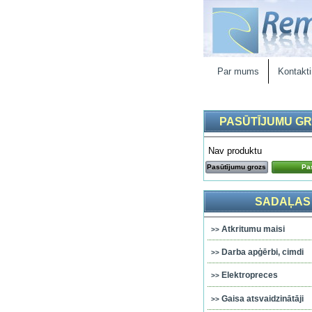
Par mums
Kontakti
PASŪTĪJUMU G
Nav produktu
Pasūtījumu grozs
Pas
SADAĻAS
Atkritumu maisi
Darba apģērbi, cimdi
Elektropreces
Gaisa atsvaidzinātāji