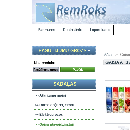
Par mums
Kontaktinfo
Lapas karte
PASŪTĪJUMU GROZS
Mājas
>
Gaisa
GAISA ATS
Nav produktu
Pasūtījumu grozs
Pasūtīt
SADAĻAS
Atkritumu maisi
Darba apģērbi, cimdi
Elektropreces
Gaisa atsvaidzinātāji