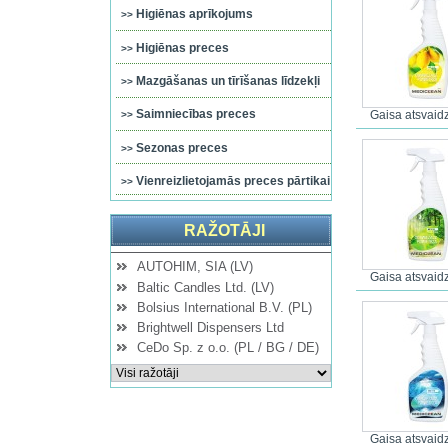
Higiēnas aprīkojums
Higiēnas preces
Mazgāšanas un tīrīšanas līdzekļi
Saimniecības preces
Gaisa atsvai
Sezonas preces
Vienreizlietojamās preces pārtikai
RAŽOTĀJI
AUTOHIM, SIA (LV)
Gaisa atsvai
Baltic Candles Ltd. (LV)
Bolsius International B.V. (PL)
Brightwell Dispensers Ltd
CeDo Sp. z o.o. (PL / BG / DE)
Gaisa atsvai