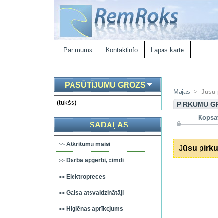
Par mums
Kontaktinfo
Lapas karte
PASŪTĪJUMU GROZS
Mājas
>
Jūsu 
(tukšs)
PIRKUMU G
Kopsa
SADAĻAS
Atkritumu maisi
Jūsu pirku
Darba apģērbi, cimdi
Elektropreces
Gaisa atsvaidzinātāji
Higiēnas aprīkojums