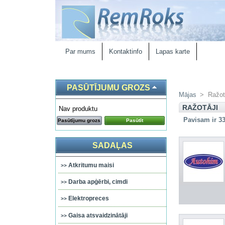
Par mums
Kontaktinfo
Lapas karte
PASŪTĪJUMU GROZS
Mājas
>
Ražot
RAŽOTĀJI
Nav produktu
Pavisam ir 33
Pasūtījumu grozs
Pasūtīt
SADAĻAS
Atkritumu maisi
Darba apģērbi, cimdi
Elektropreces
Gaisa atsvaidzinātāji