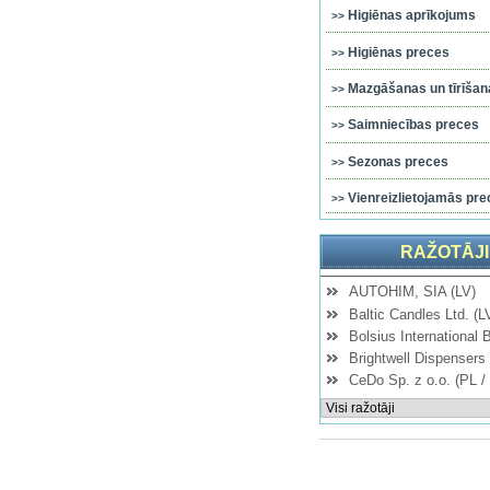
Higiēnas aprīkojums
Higiēnas preces
Mazgāšanas un tīrīšana
Saimniecības preces
Sezonas preces
Vienreizlietojamās pre
RAŽOTĀJI
AUTOHIM, SIA (LV)
Baltic Candles Ltd. (L
Bolsius International 
Brightwell Dispensers 
CeDo Sp. z o.o. (PL /