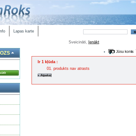
nfo
Lapas karte
Sveicināti,
Ienākt
Jūsu konts
ROZS
Ir 1 kļūda :
produkts nav atrasts
ūtīt
« Atpakaļ