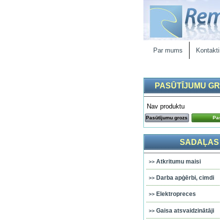
Par mums
Kontakti
PASŪTĪJUMU G
Nav produktu
Pasūtījumu grozs
Pas
SADAĻAS
Atkritumu maisi
Darba apģērbi, cimdi
Elektropreces
Gaisa atsvaidzinātāji