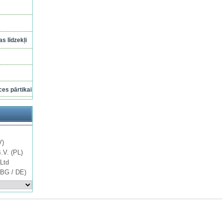
s līdzekļi
ces pārtikai
V)
B.V. (PL)
Ltd
 BG / DE)