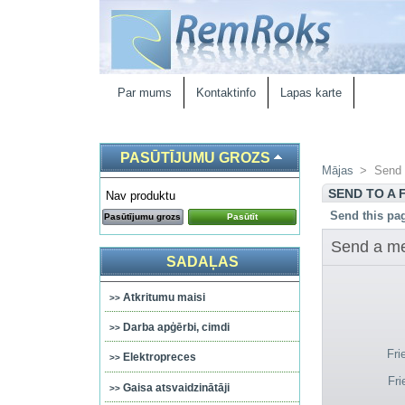
Par mums
Kontaktinfo
Lapas karte
PASŪTĪJUMU GROZS
Mājas
>
Send 
SEND TO A 
Nav produktu
Send this pag
Pasūtījumu grozs
Pasūtīt
Send a m
SADAĻAS
Atkritumu maisi
Darba apģērbi, cimdi
Fri
Elektropreces
Fri
Gaisa atsvaidzinātāji