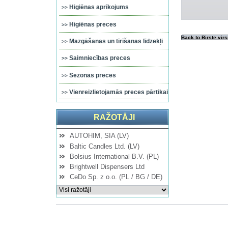
Higiēnas aprīkojums
Higiēnas preces
Back to Birste virs
Mazgāšanas un tīrīšanas līdzekļi
Saimniecības preces
Sezonas preces
Vienreizlietojamās preces pārtikai
RAŽOTĀJI
AUTOHIM, SIA (LV)
Baltic Candles Ltd. (LV)
Bolsius International B.V. (PL)
Brightwell Dispensers Ltd
CeDo Sp. z o.o. (PL / BG / DE)