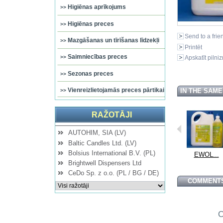
Higiēnas aprīkojums
Higiēnas preces
Send to a frie
Mazgāšanas un tīrīšanas līdzekļi
Printēt
Saimniecības preces
Apskatīt pilni
Sezonas preces
Vienreizlietojamās preces pārtikai
IN THE SAM
RAŽOTĀJI
AUTOHIM, SIA (LV)
Baltic Candles Ltd. (LV)
Bolsius International B.V. (PL)
-D 1L
LIDEKS -D 5L
EWOL...
EWOL...
EWOL...
Brightwell Dispensers Ltd
CeDo Sp. z o.o. (PL / BG / DE)
COMMENTS
O