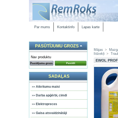
Par mums
Kontaktinfo
Lapas karte
PASŪTĪJUMU GROZS
Mājas
>
Mazgā
līdzekļi
>
Trau
Nav produktu
EWOL PROF
Pasūtījumu grozs
Pasūtīt
SADAĻAS
Atkritumu maisi
Darba apģērbi, cimdi
Elektropreces
Gaisa atsvaidzinātāji