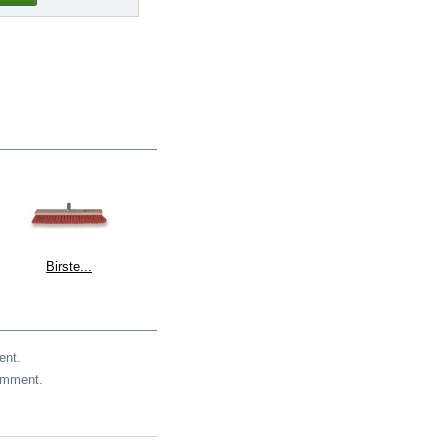
Birste...
ent.
omment.