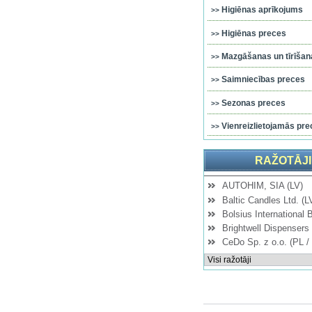
Higiēnas aprīkojums
Higiēnas preces
Mazgāšanas un tīrīšana
Saimniecības preces
Sezonas preces
Vienreizlietojamās pre
RAŽOTĀJI
AUTOHIM, SIA (LV)
Baltic Candles Ltd. (L
Bolsius International 
Brightwell Dispensers 
CeDo Sp. z o.o. (PL /