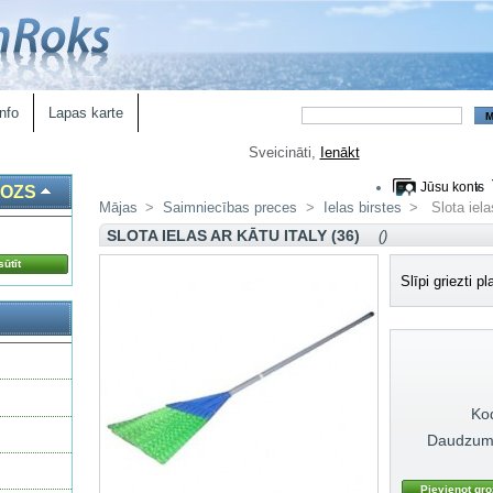
nfo
Lapas karte
Sveicināti,
Ienākt
Jūsu konts
ROZS
Mājas
>
Saimniecības preces
>
Ielas birstes
>
Slota iel
SLOTA IELAS AR KĀTU ITALY (36)
()
ūtīt
Slīpi griezti p
Ko
Daudzum