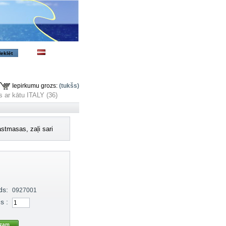
Iepirkumu grozs:
(tukšs)
as ar kātu ITALY (36)
lastmasas, zaļi sari
ds:
0927001
s :