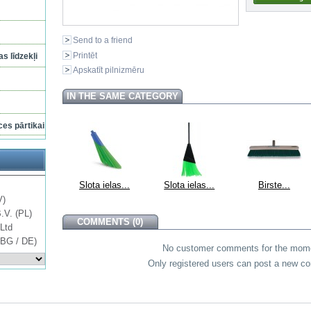
Send to a friend
Printēt
s līdzekļi
Apskatīt pilnizmēru
IN THE SAME CATEGORY
ces pārtikai
Slota ielas...
Slota ielas...
Birste...
V)
B.V. (PL)
COMMENTS (0)
Ltd
 BG / DE)
No customer comments for the mom
Only registered users can post a new c