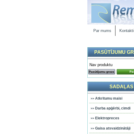
Par mums
Kontakti
PASŪTĪJUMU G
Nav produktu
Pasūtījumu grozs
Pas
SADAĻAS
Atkritumu maisi
Darba apģērbi, cimdi
Elektropreces
Gaisa atsvaidzinātāji