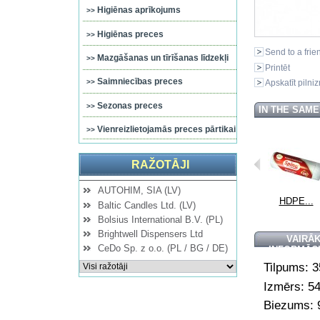
Higiēnas aprīkojums
Higiēnas preces
Send to a frie
Mazgāšanas un tīrīšanas līdzekļi
Printēt
Saimniecības preces
Apskatīt pilni
Sezonas preces
IN THE SAM
Vienreizlietojamās preces pārtikai
RAŽOTĀJI
AUTOHIM, SIA (LV)
...
HDPE...
HDPE...
HDPE...
HDPE...
Baltic Candles Ltd. (LV)
Bolsius International B.V. (PL)
Brightwell Dispensers Ltd
VAIRĀ
CeDo Sp. z o.o. (PL / BG / DE)
INFORMĀC
Tilpums: 3
Izmērs: 5
Biezums: 