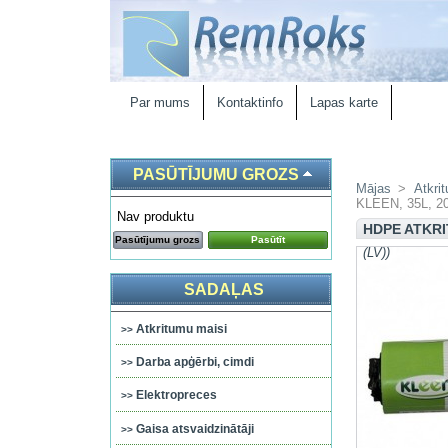
Par mums
Kontaktinfo
Lapas karte
PASŪTĪJUMU GROZS
Mājas
>
Atkri
KLEEN, 35L, 20
Nav produktu
HDPE ATKRI
Pasūtījumu grozs
Pasūtīt
(LV))
SADAĻAS
Atkritumu maisi
Darba apģērbi, cimdi
Elektropreces
Gaisa atsvaidzinātāji