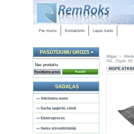
Par mums
Kontaktinfo
Lapas karte
PASŪTĪJUMU GROZS
Mājas
>
Atkri
40L, 25gab. (8)
Nav produktu
MDPE ATKRIT
Pasūtījumu grozs
Pasūtīt
SADAĻAS
Atkritumu maisi
Darba apģērbi, cimdi
Elektropreces
Gaisa atsvaidzinātāji