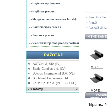
Higiēnas aprīkojums
Higiēnas preces
Send to a frie
Mazgāšanas un tīrīšanas līdzekļi
Printēt
Saimniecības preces
Apskatīt pilni
Sezonas preces
IN THE SAM
Vienreizlietojamās preces pārtikai
RAŽOTĀJI
AUTOHIM, SIA (LV)
MDPE...
Baltic Candles Ltd. (LV)
Bolsius International B.V. (PL)
Brightwell Dispensers Ltd
CeDo Sp. z o.o. (PL / BG / DE)
MDPE...
VAIRĀ
INFORMĀC
Tilpums: 4