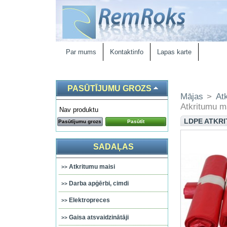
Par mums
Kontaktinfo
Lapas karte
PASŪTĪJUMU GROZS
Mājas
>
At
Atkritumu ma
Nav produktu
LDPE ATKRIT
Pasūtījumu grozs
Pasūtīt
SADAĻAS
Atkritumu maisi
Darba apģērbi, cimdi
Elektropreces
Gaisa atsvaidzinātāji