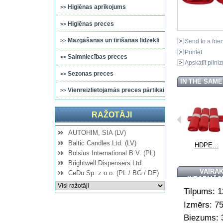
Higiēnas aprīkojums
Higiēnas preces
Mazgāšanas un tīrīšanas līdzekļi
Send to a frie
Printēt
Saimniecības preces
Apskatīt pilni
Sezonas preces
IN THE SAM
Vienreizlietojamās preces pārtikai
RAŽOTĀJI
AUTOHIM, SIA (LV)
Baltic Candles Ltd. (LV)
...
HDPE...
HDPE...
HDPE...
HDPE...
Bolsius International B.V. (PL)
Brightwell Dispensers Ltd
VAIRĀ
CeDo Sp. z o.o. (PL / BG / DE)
INFORMĀC
Tilpums: 1
Izmērs: 7
Biezums: 