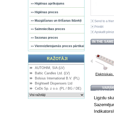
Higiēnas aprīkojums
Higiēnas preces
Mazgāšanas un tīrīšanas līdzekļi
Send to a frie
Printēt
Saimniecības preces
Apskatīt pilni
Sezonas preces
IN THE SAM
Vienreizlietojamās preces pārtikai
RAŽOTĀJI
AUTOHIM, SIA (LV)
Baltic Candles Ltd. (LV)
Elektriskais...
Elektriskais...
Elektriskais...
Elektriskais.
Bolsius International B.V. (PL)
Brightwell Dispensers Ltd
VAIRĀ
CeDo Sp. z o.o. (PL / BG / DE)
INFORMĀC
Ligzdu ska
Sazemējum
Indikators