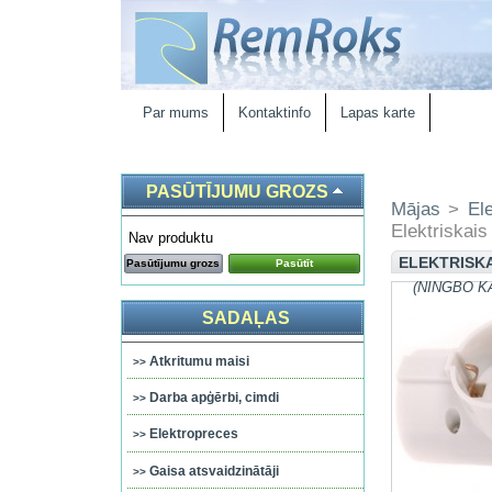
Par mums
Kontaktinfo
Lapas karte
PASŪTĪJUMU GROZS
Mājas
>
El
Elektriskais
Nav produktu
ELEKTRISKA
Pasūtījumu grozs
Pasūtīt
(NINGBO K
SADAĻAS
Atkritumu maisi
Darba apģērbi, cimdi
Elektropreces
Gaisa atsvaidzinātāji