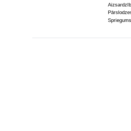
Aizsardzī
Pārslodze
Spriegums