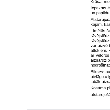
Krāsa: me
Iepakots ē
un papildu
Atstarojoš
kājām, kas
Līmētās šu
rāvējslēdz
rāvējslēdz
var aizvēr
atlokiem, 
ar Velcros
aizsardzīb
nodrošināt
Bikses: au
pielāgotu 
labāk aizs
Kostīms pi
atstarojoš