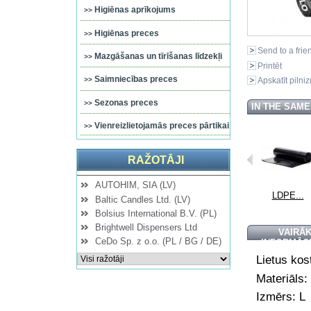
Higiēnas aprīkojums
Higiēnas preces
Send to a frie
Mazgāšanas un tīrīšanas līdzekļi
Printēt
Saimniecības preces
Apskatīt pilni
Sezonas preces
IN THE SAM
Vienreizlietojamās preces pārtikai
RAŽOTĀJI
AUTOHIM, SIA (LV)
...
LDPE...
LDPE...
LDPE...
LDPE...
Baltic Candles Ltd. (LV)
Bolsius International B.V. (PL)
Brightwell Dispensers Ltd
VAIRĀ
CeDo Sp. z o.o. (PL / BG / DE)
INFORMĀC
Lietus kos
Materiāls
Izmērs: L