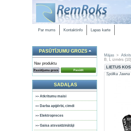
Par mums
Kontaktinfo
Lapas karte
PASŪTĪJUMU GROZS
Mājas
>
Atkri
B, L izmērs (10
Nav produktu
LIETUS KOS
Pasūtījumu grozs
Pasūtīt
Spółka Jawna 
SADAĻAS
Atkritumu maisi
Darba apģērbi, cimdi
Elektropreces
Gaisa atsvaidzinātāji