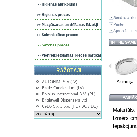
Higiēnas aprīkojums
Higiēnas preces
Send to a frie
Printēt
Mazgāšanas un tīrīšanas līdzekļi
Apskatīt pilni
Saimniecības preces
IN THE SAM
Sezonas preces
Vienreizlietojamās preces pārtikai
RAŽOTĀJI
...
Lietus...
Lietus...
Vienreizliet...
Alumīnija...
AUTOHIM, SIA (LV)
Baltic Candles Ltd. (LV)
Bolsius International B.V. (PL)
VAIRĀ
Brightwell Dispensers Ltd
INFORMĀC
CeDo Sp. z o.o. (PL / BG / DE)
Materiāls:
Izmērs cm
Iepakojums