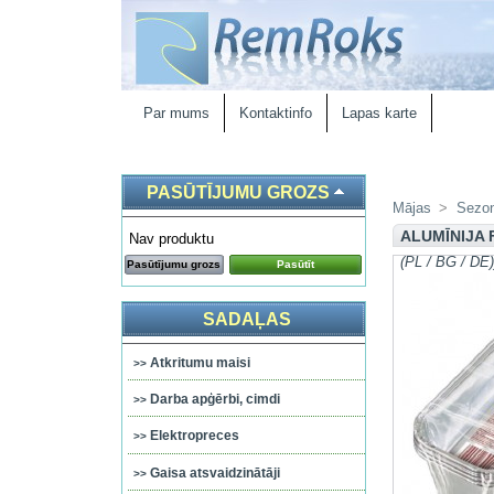
Par mums
Kontaktinfo
Lapas karte
PASŪTĪJUMU GROZS
Mājas
>
Sezon
ALUMĪNIJA 
Nav produktu
(PL / BG / DE)
Pasūtījumu grozs
Pasūtīt
SADAĻAS
Atkritumu maisi
Darba apģērbi, cimdi
Elektropreces
Gaisa atsvaidzinātāji